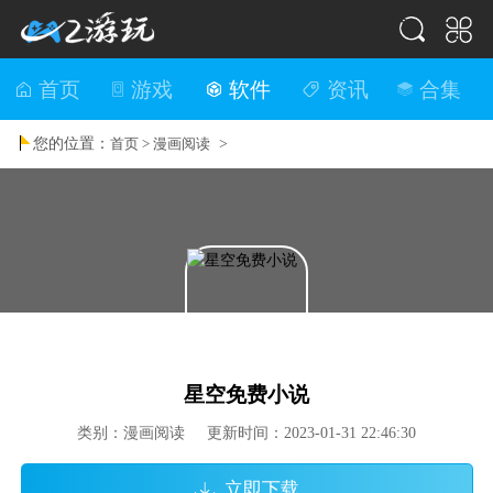
首页
游戏
软件
资讯
合集
您的位置：
>
首页 >
漫画阅读
星空免费小说
类别：漫画阅读 更新时间：2023-01-31 22:46:30
立即下载