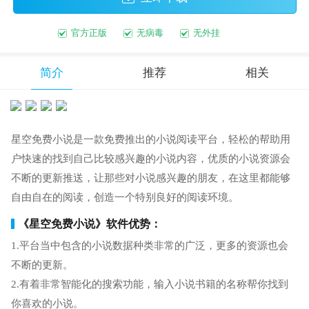
官方正版
无病毒
无外挂
简介
推荐
相关
星空免费小说是一款免费推出的小说阅读平台，轻松的帮助用
户快速的找到自己比较感兴趣的小说内容，优质的小说资源会
不断的更新推送，让那些对小说感兴趣的朋友，在这里都能够
自由自在的阅读，创造一个特别良好的阅读环境。
《星空免费小说》软件优势：
1.平台当中包含的小说数据种类非常的广泛，更多的资源也会
不断的更新。
2.有着非常智能化的搜索功能，输入小说书籍的名称帮你找到
你喜欢的小说。