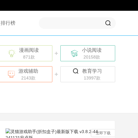
排行榜
漫画阅读
小说阅读
+
+
871款
20158款
游戏辅助
教育学习
+
+
2143款
13997款
立即下载