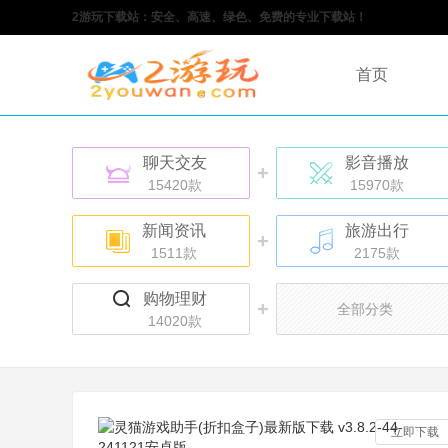
2游玩下载站：安全、高速、绿色、免费的专业下载站！
首页
聊天交友
影音播放
+
15420款
15970款
新闻资讯
旅游出行
+
1511款
2175款
购物理财
+
全部分类
14020款
立即下载