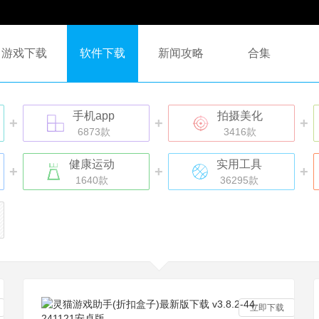
游戏下载
软件下载
新闻攻略
合集
手机app
拍摄美化
+
+
+
6873款
3416款
健康运动
实用工具
+
+
+
1640款
36295款
立即下载