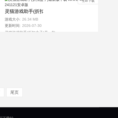
立即下载
1121安卓版
灵猫游戏助手(折扣盒子)最新版下载 v3.8.2-44-24112
游戏大小:
26.34 MB
更新时间:
2026-07-30
丰
灵猫游戏助手(折扣盒子)是一款全新的多功能游戏平台，汇聚了丰
1121安卓版
丰
页
尾页