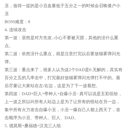
丑，值得一提的是小丑血量低于五分之一的时候会召唤僵户小
丑
BOSS难度：8
4. 连续攻击
第一波：居然是对方先攻..小心不要被灭团，其他的没什么重
点。
第二波：依然没什么重点，就是注意打完以后要放烟雾弹闪光
弹。
第三波：重点来了，很多人认为这2个DAD是0.无解的，其实有
百分之五的几率击中，打完最好放烟雾弹闪光弹打不中的。最
后尽量让大家站在左/右边，这是为了下一波着想。
第四波：DAD+巨人+带种人+自爆小丑··真可以说是五彩缤纷，
上一波之所以叫所有人站边上是为了让所有的怪站在另一边，
集中所有火力攻击自爆小丑，小丑一爆自己人都上西天了，攻
击顺序为小丑、带种人、巨人、DAD。
5. 德莫斯+桑福德+汉克三人组