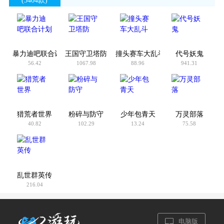
(41款)
全
戏
(18款)
(23款)
暴力迪吧联合计划
王国守卫塔防
撞头赛车大乱斗
代号妖鬼
56.42
1067.98
88.96
941.31
猎荒者世界
粉碎与防守
少年包青天
万灵部落
40.82
102.29
13.24
75.58
乱世群英传
216.04
电脑版