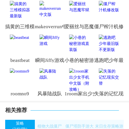
搞黄的三维模拟器最新版
makeoverrun中文版
爱丽丝与恶魔牢狱
僵尸榨汁机修改
beastbeat
瞬间Jiffy游戏
小巷的秘密游戏直装版
逃跑吧少年最旧
roomno9
风暴陆战队
1room家出少女手机中文版
失落的记忆现实
相关推荐
策略
植物大战僵尸
僵尸塔防手游大
末日生存策略游
(3404款)