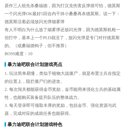
原作三人组先杀桑福德，因为打汉克伤害反弹很可怕，德莫斯
一个闪光弹OK最好5回合内干掉小桑桑再杀德莫斯。说一下：
德莫斯活着必须放闪光弹烟雾弹
有人不明白为什么放了烟雾弹还放闪光弹，因为德莫斯机枪一
但打中，基本上一个PI.D就没了，放闪光弹是专门对付德莫斯
的。（或桑福德钩子，但不推荐）
BOSS难度：10
暴力迪吧联合计划游戏亮点
1. 玩法简单易懂，类似于植物大战僵尸，就是布置士兵在指定
的位置上，阻拦僵尸们的进攻。
2. 每次闯关都能获得金币奖励，金币能用来强化士兵的基础属
性，也能购买装备提升队伍的整体战力。
3. 每天登录即可领取丰厚的奖励，包括金币、强化资源与武
器，完成对应的成就任务也能获得。
暴力迪吧联合计划游戏特色