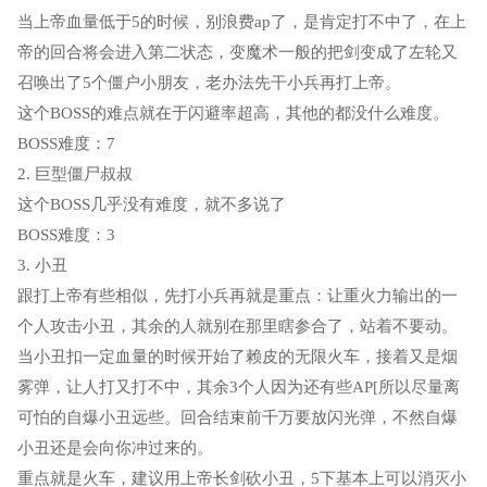
当上帝血量低于5的时候，别浪费ap了，是肯定打不中了，在上
帝的回合将会进入第二状态，变魔术一般的把剑变成了左轮又
召唤出了5个僵户小朋友，老办法先干小兵再打上帝。
这个BOSS的难点就在于闪避率超高，其他的都没什么难度。
BOSS难度：7
2. 巨型僵尸叔叔
这个BOSS几乎没有难度，就不多说了
BOSS难度：3
3. 小丑
跟打上帝有些相似，先打小兵再就是重点：让重火力输出的一
个人攻击小丑，其余的人就别在那里瞎参合了，站着不要动。
当小丑扣一定血量的时候开始了赖皮的无限火车，接着又是烟
雾弹，让人打又打不中，其余3个人因为还有些AP[所以尽量离
可怕的自爆小丑远些。回合结束前千万要放闪光弹，不然自爆
小丑还是会向你冲过来的。
重点就是火车，建议用上帝长剑砍小丑，5下基本上可以消灭小