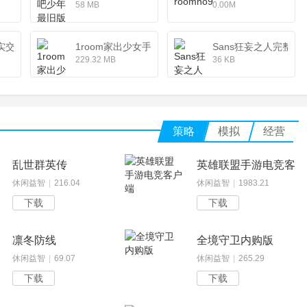
58 MB
0.00M
实交替
1room家出少女手机中文版（附攻略）
Sans狂妄之人完整版
229.32 MB
36 KB
策略
模拟
经营
乱世群英传
英雄联盟手游电竞客户
休闲益智
|
216.04
休闲益智
|
1983.21
下载
下载
凛冬防线
全境守卫内购版
休闲益智
|
69.07
休闲益智
|
265.29
下载
下载