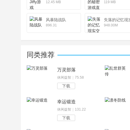
12.45 MB
119 MB
风暴陆战队
失落的记忆现
896.31
948.00M
同类推荐
万灵部落
休闲益智
|
75.58
下载
幸运锻造
休闲益智
|
131.22
下载