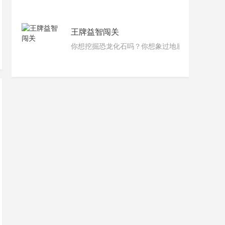
王牌益智闯关
你想挖掘恐龙化石吗？你想象过地底下藏着什么
端