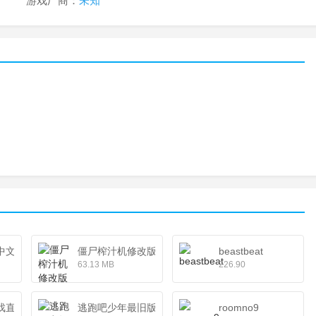
游戏厂商：
未知
n中文版
僵尸榨汁机修改版
beastbeat
63.13 MB
226.90
戏直装版
逃跑吧少年最旧版不更新版
roomno9