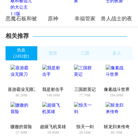
恶魔石板和被诅咒的犬公主1.1版
原神
幸福管家
兽人战士的夜袭
相关推荐
热血
竞技
三国
多人
(2492款)
(3268款)
(433款)
(813款)
喜游霸业无限刀
我是射击手
三国群英记
像素战斗世界
86.20M
148.00M
77.70M
106.00M
嗷嗷的冒险
超级飞机英雄
惊天一剑
斩龙归来传奇
57.40M
59.00M
28.10M
84.70M