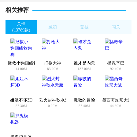
相关推荐
关卡
魔幻
竞技
闯关
(13789款)
(678款)
(3268款)
(7988款)
拯救小狗画线救狗狗
打枪大神
谁才是内鬼
拯救辛巴
44.00M
83.20M
137.00M
92.40M
姐姐不坏3D
烈火封神秋水天魔
嗷嗷的冒险
墨西哥蛇形大战
57.30M
0.00M
57.40M
44.60M