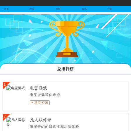
首页
首页
游戏
软件
资讯
合集
游戏
软件
资讯
合集
排行榜
总排行榜
1
电竞游戏
电竞游戏等你来撩
+ 新闻资讯
2
凡人双修录
浪漫奇幻的修真江湖尽情体验