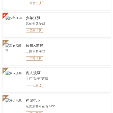
+ 角色扮演
3
少年江湖
武侠卡牌游戏
+ 策略卡牌
4
吕布X貂蝉
三国卡牌游戏
+ 策略卡牌
5
真人漫画
主打“耽美”言情
+ 小说阅读
6
神游电竞
电竞热爱者必备APP