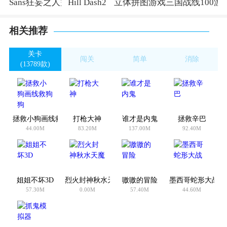
Sans狂妄之人完整版
Hill Dash2
立体拼图游戏
三国战线100游
相关推荐
关卡
闯关
简单
消除
(13789款)
(7988款)
(3401款)
(179款)
拯救小狗画线救狗狗
打枪大神
谁才是内鬼
拯救辛巴
44.00M
83.20M
137.00M
92.40M
姐姐不坏3D
烈火封神秋水天魔
嗷嗷的冒险
墨西哥蛇形大战
57.30M
0.00M
57.40M
44.60M