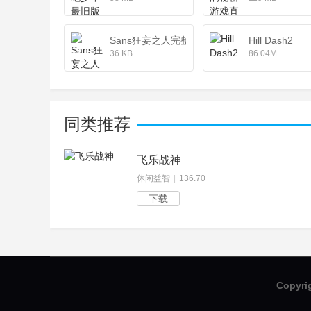
Sans狂妄之人完整版
Hill Dash2
36 KB
86.04M
同类推荐
飞乐战神
休闲益智
|
136.70
下载
Copyri