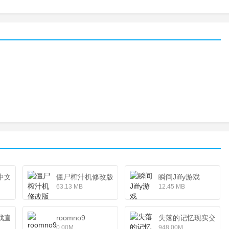
n中文版
僵尸榨汁机修改版
瞬间Jiffy游戏
63.13 MB
12.45 MB
戏直装版
roomno9
失落的记忆现实交替
0.00M
948.00M