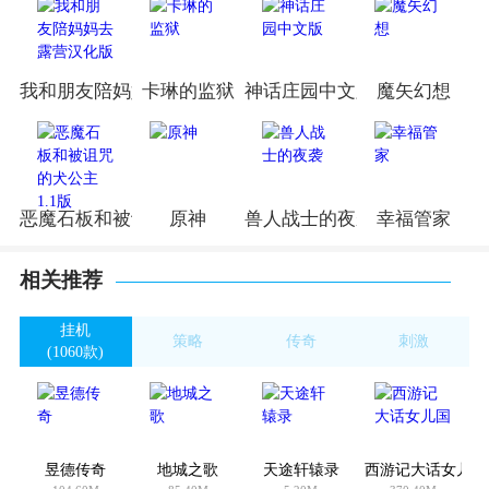
我和朋友陪妈妈去露营汉化版
卡琳的监狱
神话庄园中文版
魔矢幻想
恶魔石板和被诅咒的犬公主1.1版
原神
兽人战士的夜袭
幸福管家
相关推荐
挂机
策略
传奇
刺激
(1060款)
(3054款)
(1024款)
(1372款)
昱德传奇
地城之歌
天途轩辕录
西游记大话女儿国