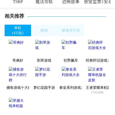
TSRP
魔法导轨
恐怖故事
密室监禁1安卓
相关推荐
单机
解谜
解谜类手游
(435款)
(1206款)
(70款)
哥俩好
割草游戏
狂野飙车
经典怀旧游戏大全
捕鱼游戏十大排行榜
梦幻花园手游
拳皇系列游戏大全
王者荣耀单机版全
1750.00M