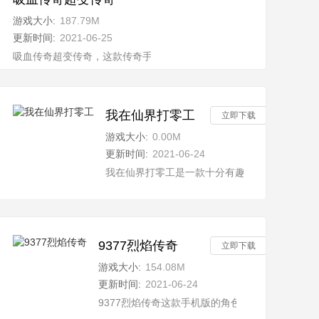
游戏大小:
187.79M
更新时间:
2021-06-25
边融入了传奇的题材，增加了整个游戏的趣味性，并且呈现给玩家
吸血传奇超变传奇，这款传奇手游，拥有华丽的游戏界面，广阔的游
我在仙界打零工
立即下载
游戏大小:
0.00M
更新时间:
2021-06-24
，该手游完全复刻了端游的各种经典游戏模式，在复刻经典的同时又创
我在仙界打零工是一款十分有趣的仙侠修仙游戏
9377烈焰传奇
立即下载
游戏大小:
154.08M
更新时间:
2021-06-24
风，同时也带了实时的语音交流，这不仅是一个能够展示自己高超操
9377烈焰传奇这款手机版的角色战斗手游，有