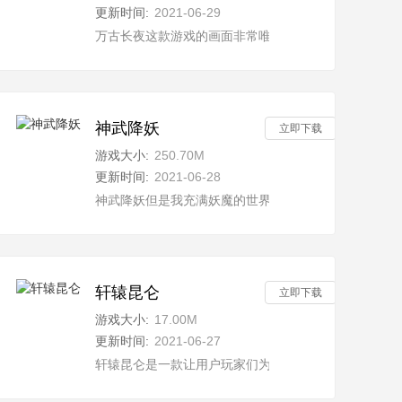
更新时间:
2021-06-29
新的战
好评的角色扮演类魔幻战斗游戏，给玩家带来了一个更加玄幻的游戏世界
万古长夜这款游戏的画面非常唯美梦幻，关卡也非常多
神武降妖
立即下载
游戏大小:
250.70M
更新时间:
2021-06-28
格斗的游戏，其中的角色刻画非常的逼真细腻，并且能够通过打斗的形
神武降妖但是我充满妖魔的世界当中，玩家将感受到更
轩辕昆仑
立即下载
游戏大小:
17.00M
更新时间:
2021-06-27
，
轩辕昆仑是一款让用户玩家们为之疯狂的一款角色扮演
法和模式，是玩家可以自由创造的，并且它引进了很