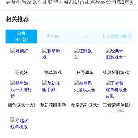
美食小当家兑换码大全
军团联盟手游正版
甜奶昔甜点模拟器手游
致命游戏2虚妄
相关推荐
单机
男生向
3D
卡车模拟驾驶游
(435款)
(863款)
(1549款)
戏
(32款)
哥俩好
割草游戏
狂野飙车
经典怀旧游戏大全
捕鱼游戏十大排行榜
梦幻花园手游
拳皇系列游戏大全
王者荣耀单机版全
1750.00M