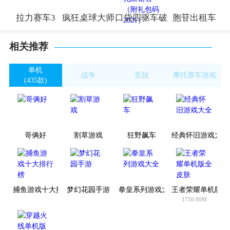
拉力赛车3
疯狂桌球大师
口袋四驱车破解版无限钻石（附
胞苷出租车
相关推荐
单机
战争
竞技
摩托赛车游戏
(435款)
(841款)
(3268款)
(10款)
哥俩好
割草游戏
狂野飙车
经典怀旧游戏大全
捕鱼游戏十大排行榜
梦幻花园手游
拳皇系列游戏大全
王者荣耀单机版全
1750.00M